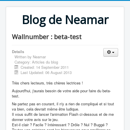
Blog de Neamar
Wallnumber : beta-test
Details
Written by
Neamar
Category:
Articles du blog
Created: 14 September 2011
Last Updated: 06 August 2013
Très chers lecteurs, très chères lectrices !
Aujourd'hui, j'aurais besoin de votre aide pour faire du beta-
test.
Ne partez pas en courant, il n'y a rien de compliqué et si tout
va bien, cela devrait même être ludique.
Il vous suffit de lancer l'animation Flash ci-dessous et de me
donner votre avis sur le jeu.
Est-il clair ? Facile ? Intéressant ? Drôle ? Nul ? Buggé ?
Toutes vos opinions sont les bienvenues pour améliorer ce