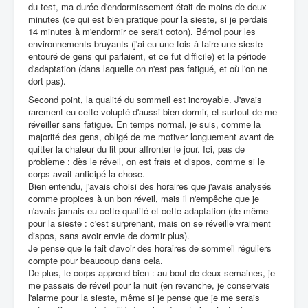
du test, ma durée d'endormissement était de moins de deux
minutes (ce qui est bien pratique pour la sieste, si je perdais
14 minutes à m'endormir ce serait coton). Bémol pour les
environnements bruyants (j'ai eu une fois à faire une sieste
entouré de gens qui parlaient, et ce fut difficile) et la période
d'adaptation (dans laquelle on n'est pas fatigué, et où l'on ne
dort pas).
Second point, la qualité du sommeil est incroyable. J'avais
rarement eu cette volupté d'aussi bien dormir, et surtout de me
réveiller sans fatigue. En temps normal, je suis, comme la
majorité des gens, obligé de me motiver longuement avant de
quitter la chaleur du lit pour affronter le jour. Ici, pas de
problème : dès le réveil, on est frais et dispos, comme si le
corps avait anticipé la chose.
Bien entendu, j'avais choisi des horaires que j'avais analysés
comme propices à un bon réveil, mais il n'empêche que je
n'avais jamais eu cette qualité et cette adaptation (de même
pour la sieste : c'est surprenant, mais on se réveille vraiment
dispos, sans avoir envie de dormir plus).
Je pense que le fait d'avoir des horaires de sommeil réguliers
compte pour beaucoup dans cela.
De plus, le corps apprend bien : au bout de deux semaines, je
me passais de réveil pour la nuit (en revanche, je conservais
l'alarme pour la sieste, même si je pense que je me serais