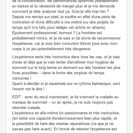
de la concentration, les performances sportives probablement
en baisse et la nécessité de manger plus et je me demande
comment je dois analyser tout ça. Suis-je allé trop loin ?
Depuis ma remise sur pied, je souffre en effet d'une perte de
motivation et d'une difficulté à me mettre sur des projets (le
temps qu'il m'a fallu pour rédiger cet article en atteste).
Épuisement professionnel,
burnout
? La frontière est
probablement mince, et je ne sais si j'ai envie de recommencer
l'expérience, car je suis bien conscient d'avoir joué avec mon
corps à un jeu potentiellement très dangereux.
L'expérience reste très instructive dans tous les cas, et je sais
d'ores et déjà que je vais tenter d'améliorer mon hygiène de
sommeil sur le long terme en dormant sur des horaires les plus
fixes possibles – dans la limite des emplois du temps
nocturnes !
Quant à décider si je repartirais sur un rythme biphasique, seul
l'avenir me le dira !
EDIT : avec du recul maintenant, je lie vraiment la maladie au
manque de sommeil -- un an après, je ne suis toujours pas
retombé malade.
L'expérience en elle-même fut passionnante et très instructive,
j'en retire une capacité d'endormissement bien plus rapide, et
la possibilité de faire des siestes réparatrices (ce que je ne
savais pas faire avant). Et l'envie de retenter l'expérience est