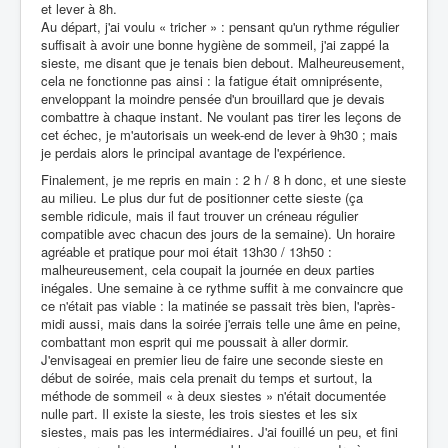
et lever à 8h.
Au départ, j'ai voulu « tricher » : pensant qu'un rythme régulier
suffisait à avoir une bonne hygiène de sommeil, j'ai zappé la
sieste, me disant que je tenais bien debout. Malheureusement,
cela ne fonctionne pas ainsi : la fatigue était omniprésente,
enveloppant la moindre pensée d'un brouillard que je devais
combattre à chaque instant. Ne voulant pas tirer les leçons de
cet échec, je m'autorisais un week-end de lever à 9h30 ; mais
je perdais alors le principal avantage de l'expérience.
Finalement, je me repris en main : 2 h / 8 h donc, et une sieste
au milieu. Le plus dur fut de positionner cette sieste (ça
semble ridicule, mais il faut trouver un créneau régulier
compatible avec chacun des jours de la semaine). Un horaire
agréable et pratique pour moi était 13h30 / 13h50 :
malheureusement, cela coupait la journée en deux parties
inégales. Une semaine à ce rythme suffit à me convaincre que
ce n'était pas viable : la matinée se passait très bien, l'après-
midi aussi, mais dans la soirée j'errais telle une âme en peine,
combattant mon esprit qui me poussait à aller dormir.
J'envisageai en premier lieu de faire une seconde sieste en
début de soirée, mais cela prenait du temps et surtout, la
méthode de sommeil « à deux siestes » n'était documentée
nulle part. Il existe la sieste, les trois siestes et les six
siestes, mais pas les intermédiaires. J'ai fouillé un peu, et fini