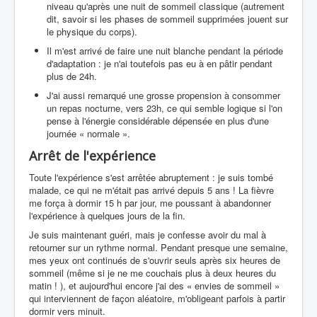
niveau qu'après une nuit de sommeil classique (autrement
dit, savoir si les phases de sommeil supprimées jouent sur
le physique du corps).
Il m'est arrivé de faire une nuit blanche pendant la période
d'adaptation : je n'ai toutefois pas eu à en pâtir pendant
plus de 24h.
J'ai aussi remarqué une grosse propension à consommer
un repas nocturne, vers 23h, ce qui semble logique si l'on
pense à l'énergie considérable dépensée en plus d'une
journée « normale ».
Arrêt de l'expérience
Toute l'expérience s'est arrêtée abruptement : je suis tombé
malade, ce qui ne m'était pas arrivé depuis 5 ans ! La fièvre
me força à dormir 15 h par jour, me poussant à abandonner
l'expérience à quelques jours de la fin.
Je suis maintenant guéri, mais je confesse avoir du mal à
retourner sur un rythme normal. Pendant presque une semaine,
mes yeux ont continués de s'ouvrir seuls après six heures de
sommeil (même si je ne me couchais plus à deux heures du
matin ! ), et aujourd'hui encore j'ai des « envies de sommeil »
qui interviennent de façon aléatoire, m'obligeant parfois à partir
dormir vers minuit.