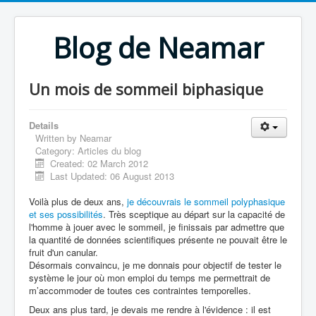
Blog de Neamar
Un mois de sommeil biphasique
Details
Written by
Neamar
Category:
Articles du blog
Created: 02 March 2012
Last Updated: 06 August 2013
Voilà plus de deux ans,
je découvrais le sommeil polyphasique
et ses possibilités
. Très sceptique au départ sur la capacité de
l'homme à jouer avec le sommeil, je finissais par admettre que
la quantité de données scientifiques présente ne pouvait être le
fruit d'un canular.
Désormais convaincu, je me donnais pour objectif de tester le
système le jour où mon emploi du temps me permettrait de
m’accommoder de toutes ces contraintes temporelles.
Deux ans plus tard, je devais me rendre à l'évidence : il est