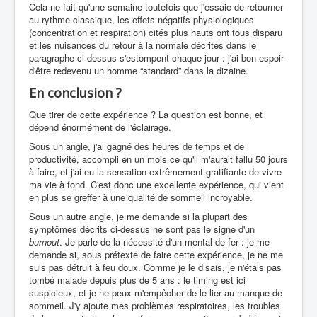
Cela ne fait qu'une semaine toutefois que j'essaie de retourner
au rythme classique, les effets négatifs physiologiques
(concentration et respiration) cités plus hauts ont tous disparu
et les nuisances du retour à la normale décrites dans le
paragraphe ci-dessus s'estompent chaque jour : j'ai bon espoir
d'être redevenu un homme “standard” dans la dizaine.
En conclusion ?
Que tirer de cette expérience ? La question est bonne, et
dépend énormément de l'éclairage.
Sous un angle, j'ai gagné des heures de temps et de
productivité, accompli en un mois ce qu'il m'aurait fallu 50 jours
à faire, et j'ai eu la sensation extrêmement gratifiante de vivre
ma vie à fond. C'est donc une excellente expérience, qui vient
en plus se greffer à une qualité de sommeil incroyable.
Sous un autre angle, je me demande si la plupart des
symptômes décrits ci-dessus ne sont pas le signe d'un
burnout
. Je parle de la nécessité d'un mental de fer : je me
demande si, sous prétexte de faire cette expérience, je ne me
suis pas détruit à feu doux. Comme je le disais, je n'étais pas
tombé malade depuis plus de 5 ans : le timing est ici
suspicieux, et je ne peux m'empêcher de le lier au manque de
sommeil. J'y ajoute mes problèmes respiratoires, les troubles