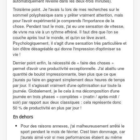
automatiquement réveillé dans les deux-trois minutes).
Troisième point. Je l'avais lu lors de mes recherches sur le
sommeil polyphasique sans y prêter vraiment attention, mais
pour l'avoir expérimenté je comprends l'importance de la
chose. Pendant tout le mois, j'ai eu une sensation de vitesse,
de vivre ma vie à un rythme effréné. Il faut dire que l'on se
couche après tout le monde, et qu'on se lève avant.
Psychologiquement, il s'agit d'une sensation très particulière et
loin d'être désagréable qui donne l'impression d'optimiser sa
vie !
Dernier point enfin, la nécessité de « faire des choses »
permet d'avoir une productivité exceptionnelle. J'ai abattu une
quantité de boulot impressionnante, bien plus que ce que
j'aurais pu faire en gagnant simplement deux heures de temps
par jour. Il s'agissait vraiment d'une optimisation sur toute la
journée. Globalement, je lie cela à ma décomposition d'une
journée en trois phases « complètes » (matin / après-midi /
soir) par rapport aux deux classiques : cela représente donc
50 % de productivité en plus par jour !
En dehors
Pour des raisons annexes, j'ai malheureusement arrêté le
sport pendant le mois de février. C'est bien dommage, car
j'aurais aimé voir si mes performances étaient au même