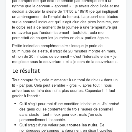
par comprendre que cela ne semble pas correspondre à un
rythme que le cerveau « apprend » : je rayais donc l'idée et me
décidai à décaler la sieste de 17h50 à 18h10 (ce qui impliquait
un aménagement de l'emploi du temps). La plupart des études
sur le sommeil indiquent qu'il s'agit d'un des pires horaires, car
le corps est à ce moment de la journée à une température qui
ne favorise pas l'endormissement : toutefois, cela me
permettait de couper les journées en deux parties égales.
Petite indication complémentaire : lorsque je parle de
20 minutes de sieste, il s'agit de 20 minutes montre en main,
et non de 20 minutes de sommeil – c'est l'intervalle entre « je
me glisse sous la couverture » et « je sors de la couverture ».
Le résultat
Tout compte fait, cela m'amenait à un total de 6h20 « dans un
lit » par jour. Cela peut sembler « gros », après tout il nous
arrive tous de faire des nuits plus courtes. Cependant, il faut
garder à l'esprit :
Qu'il s'agit pour moi d'une condition inhabituelle. J'ai croisé
des gens qui se contentent de trois heures de sommeil
sans sieste : tant mieux pour eux, mais j'en suis
personnellement incapable.
Qu'il s'agit d'une valeur
pour toutes les nuits
. De
nombreuses personnes fanfaronnent en disant qu'elles