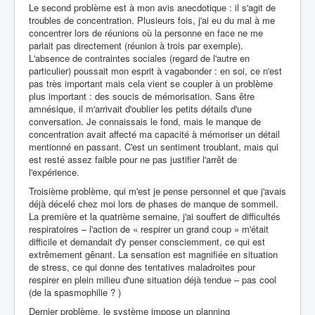
Le second problème est à mon avis anecdotique : il s'agit de
troubles de concentration. Plusieurs fois, j'ai eu du mal à me
concentrer lors de réunions où la personne en face ne me
parlait pas directement (réunion à trois par exemple).
L'absence de contraintes sociales (regard de l'autre en
particulier) poussait mon esprit à vagabonder : en soi, ce n'est
pas très important mais cela vient se coupler à un problème
plus important : des soucis de mémorisation. Sans être
amnésique, il m'arrivait d'oublier les petits détails d'une
conversation. Je connaissais le fond, mais le manque de
concentration avait affecté ma capacité à mémoriser un détail
mentionné en passant. C'est un sentiment troublant, mais qui
est resté assez faible pour ne pas justifier l'arrêt de
l'expérience.
Troisième problème, qui m'est je pense personnel et que j'avais
déjà décelé chez moi lors de phases de manque de sommeil.
La première et la quatrième semaine, j'ai souffert de difficultés
respiratoires – l'action de « respirer un grand coup » m'était
difficile et demandait d'y penser consciemment, ce qui est
extrêmement gênant. La sensation est magnifiée en situation
de stress, ce qui donne des tentatives maladroites pour
respirer en plein milieu d'une situation déjà tendue – pas cool
(de la spasmophilie ? )
Dernier problème, le système impose un planning