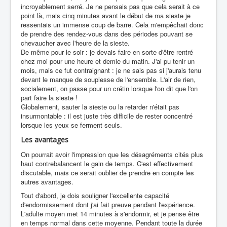
incroyablement serré. Je ne pensais pas que cela serait à ce
point là, mais cinq minutes avant le début de ma sieste je
ressentais un immense coup de barre. Cela m'empêchait donc
de prendre des rendez-vous dans des périodes pouvant se
chevaucher avec l'heure de la sieste.
De même pour le soir : je devais faire en sorte d'être rentré
chez moi pour une heure et demie du matin. J'ai pu tenir un
mois, mais ce fut contraignant : je ne sais pas si j'aurais tenu
devant le manque de souplesse de l'ensemble. L'air de rien,
socialement, on passe pour un crétin lorsque l'on dit que l'on
part faire la sieste !
Globalement, sauter la sieste ou la retarder n'était pas
insurmontable : il est juste très difficile de rester concentré
lorsque les yeux se ferment seuls.
Les avantages
On pourrait avoir l'impression que les désagréments cités plus
haut contrebalancent le gain de temps. C'est effectivement
discutable, mais ce serait oublier de prendre en compte les
autres avantages.
Tout d'abord, je dois souligner l'excellente capacité
d'endormissement dont j'ai fait preuve pendant l'expérience.
L'adulte moyen met 14 minutes à s'endormir, et je pense être
en temps normal dans cette moyenne. Pendant toute la durée