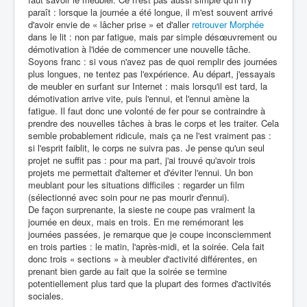
paraît : lorsque la journée a été longue, il m'est souvent arrivé
d'avoir envie de « lâcher prise » et d'aller
retrouver Morphée
dans le lit : non par fatigue, mais par simple désœuvrement ou
démotivation à l'idée de commencer une nouvelle tâche.
Soyons franc : si vous n'avez pas de quoi remplir des journées
plus longues, ne tentez pas l'expérience. Au départ, j'essayais
de meubler en surfant sur Internet : mais lorsqu'il est tard, la
démotivation arrive vite, puis l'ennui, et l'ennui amène la
fatigue. Il faut donc une volonté de fer pour se contraindre à
prendre des nouvelles tâches à bras le corps et les traiter. Cela
semble probablement ridicule, mais ça ne l'est vraiment pas :
si l'esprit faiblit, le corps ne suivra pas. Je pense qu'un seul
projet ne suffit pas : pour ma part, j'ai trouvé qu'avoir trois
projets me permettait d'alterner et d'éviter l'ennui. Un bon
meublant pour les situations difficiles : regarder un film
(sélectionné avec soin pour ne pas mourir d'ennui).
De façon surprenante, la sieste ne coupe pas vraiment la
journée en deux, mais en trois. En me remémorant les
journées passées, je remarque que je coupe inconsciemment
en trois parties : le matin, l'après-midi, et la soirée. Cela fait
donc trois « sections » à meubler d'activité différentes, en
prenant bien garde au fait que la soirée se termine
potentiellement plus tard que la plupart des formes d'activités
sociales.