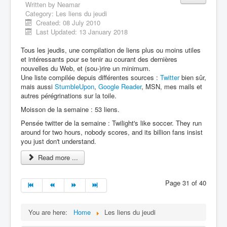
Written by
Neamar
Category:
Les liens du jeudi
Created: 08 July 2010
Last Updated: 13 January 2018
Tous les jeudis, une compilation de liens plus ou moins utiles
et intéressants pour se tenir au courant des dernières
nouvelles du Web, et (sou-)rire un minimum.
Une liste compilée depuis différentes sources :
Twitter
bien sûr,
mais aussi
StumbleUpon
,
Google Reader
, MSN, mes mails et
autres pérégrinations sur la toile.
Moisson de la semaine : 53 liens.
Pensée twitter de la semaine : Twilight's like soccer. They run
around for two hours, nobody scores, and its billion fans insist
you just don't understand.
Read more ...
Page 31 of 40
You are here:
Home
Les liens du jeudi