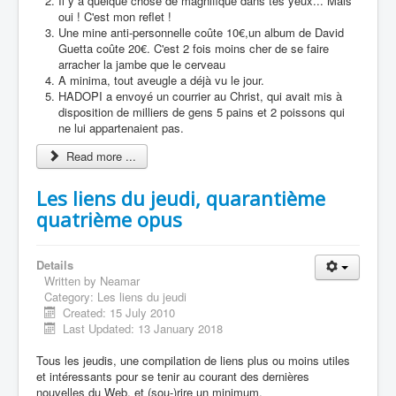
Il y a quelque chose de magnifique dans tes yeux... Mais
oui ! C'est mon reflet !
Une mine anti-personnelle coûte 10€,un album de David
Guetta coûte 20€. C'est 2 fois moins cher de se faire
arracher la jambe que le cerveau
A minima, tout aveugle a déjà vu le jour.
HADOPI a envoyé un courrier au Christ, qui avait mis à
disposition de milliers de gens 5 pains et 2 poissons qui
ne lui appartenaient pas.
Read more ...
Les liens du jeudi, quarantième
quatrième opus
Details
Written by
Neamar
Category:
Les liens du jeudi
Created: 15 July 2010
Last Updated: 13 January 2018
Tous les jeudis, une compilation de liens plus ou moins utiles
et intéressants pour se tenir au courant des dernières
nouvelles du Web, et (sou-)rire un minimum.