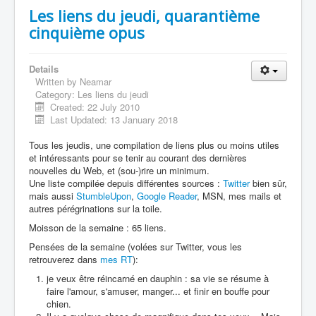
Les liens du jeudi, quarantième
cinquième opus
Details
Written by
Neamar
Category:
Les liens du jeudi
Created: 22 July 2010
Last Updated: 13 January 2018
Tous les jeudis, une compilation de liens plus ou moins utiles
et intéressants pour se tenir au courant des dernières
nouvelles du Web, et (sou-)rire un minimum.
Une liste compilée depuis différentes sources :
Twitter
bien sûr,
mais aussi
StumbleUpon
,
Google Reader
, MSN, mes mails et
autres pérégrinations sur la toile.
Moisson de la semaine : 65 liens.
Pensées de la semaine (volées sur Twitter, vous les
retrouverez dans
mes RT
):
je veux être réincarné en dauphin : sa vie se résume à
faire l'amour, s'amuser, manger... et finir en bouffe pour
chien.