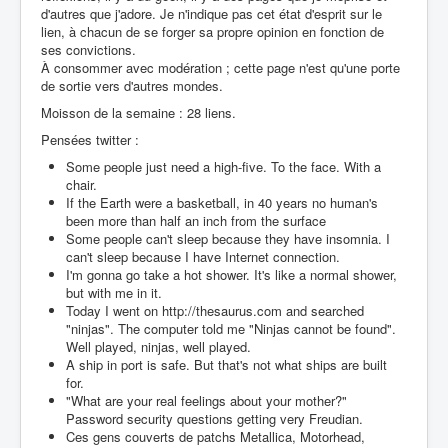
d'autres que j'adore. Je n'indique pas cet état d'esprit sur le
lien, à chacun de se forger sa propre opinion en fonction de
ses convictions.
À consommer avec modération ; cette page n'est qu'une porte
de sortie vers d'autres mondes.
Moisson de la semaine : 28 liens.
Pensées twitter :
Some people just need a high-five. To the face. With a
chair.
If the Earth were a basketball, in 40 years no human's
been more than half an inch from the surface
Some people can't sleep because they have insomnia. I
can't sleep because I have Internet connection.
I'm gonna go take a hot shower. It's like a normal shower,
but with me in it.
Today I went on http://thesaurus.com and searched
"ninjas". The computer told me "Ninjas cannot be found".
Well played, ninjas, well played.
A ship in port is safe. But that's not what ships are built
for.
"What are your real feelings about your mother?"
Password security questions getting very Freudian.
Ces gens couverts de patchs Metallica, Motorhead,