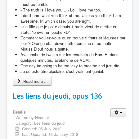
must be terrible.
- The truth is I love you… - Lol i love me too.
I don't care what you think of me. Unless you think I am
awesome. In which case, you are right.
Une fille que je poke depuis 1 mois vient de mettre en
statut "brevet en poche xD"
Comment voulez-vous qu'on trouve 5 fruits et légumes par
jour ? Orange était down cette semaine et ce matin,
Mouss Diouf nous a quitté.
Avalanche de tweets sur les résultats du Bac. Et dans
quelques minutes, avalanche de VDM.
One day im going to be too lazy to breathe and just die
Je déteste être bipolaire, c'est vraiment génial.
Read more ...
Les liens du jeudi, opus 136
Details
Written by
Neamar
Category:
Les liens du jeudi
Created: 05 July 2012
Last Updated: 13 January 2018