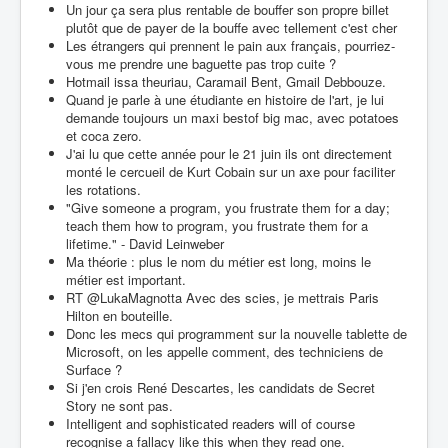
Un jour ça sera plus rentable de bouffer son propre billet
plutôt que de payer de la bouffe avec tellement c'est cher
Les étrangers qui prennent le pain aux français, pourriez-
vous me prendre une baguette pas trop cuite ?
Hotmail issa theuriau, Caramail Bent, Gmail Debbouze.
Quand je parle à une étudiante en histoire de l'art, je lui
demande toujours un maxi bestof big mac, avec potatoes
et coca zero.
J'ai lu que cette année pour le 21 juin ils ont directement
monté le cercueil de Kurt Cobain sur un axe pour faciliter
les rotations.
"Give someone a program, you frustrate them for a day;
teach them how to program, you frustrate them for a
lifetime." - David Leinweber
Ma théorie : plus le nom du métier est long, moins le
métier est important.
RT @LukaMagnotta Avec des scies, je mettrais Paris
Hilton en bouteille.
Donc les mecs qui programment sur la nouvelle tablette de
Microsoft, on les appelle comment, des techniciens de
Surface ?
Si j'en crois René Descartes, les candidats de Secret
Story ne sont pas.
Intelligent and sophisticated readers will of course
recognise a fallacy like this when they read one.