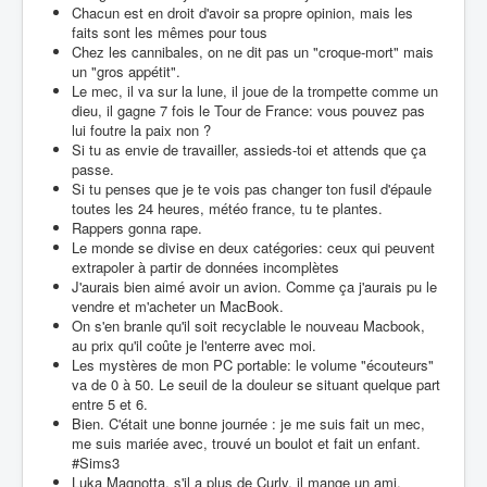
Chacun est en droit d'avoir sa propre opinion, mais les
faits sont les mêmes pour tous
Chez les cannibales, on ne dit pas un "croque-mort" mais
un "gros appétit".
Le mec, il va sur la lune, il joue de la trompette comme un
dieu, il gagne 7 fois le Tour de France: vous pouvez pas
lui foutre la paix non ?
Si tu as envie de travailler, assieds-toi et attends que ça
passe.
Si tu penses que je te vois pas changer ton fusil d'épaule
toutes les 24 heures, météo france, tu te plantes.
Rappers gonna rape.
Le monde se divise en deux catégories: ceux qui peuvent
extrapoler à partir de données incomplètes
J'aurais bien aimé avoir un avion. Comme ça j'aurais pu le
vendre et m'acheter un MacBook.
On s'en branle qu'il soit recyclable le nouveau Macbook,
au prix qu'il coûte je l'enterre avec moi.
Les mystères de mon PC portable: le volume "écouteurs"
va de 0 à 50. Le seuil de la douleur se situant quelque part
entre 5 et 6.
Bien. C'était une bonne journée : je me suis fait un mec,
me suis mariée avec, trouvé un boulot et fait un enfant.
#Sims3
Luka Magnotta, s'il a plus de Curly, il mange un ami.