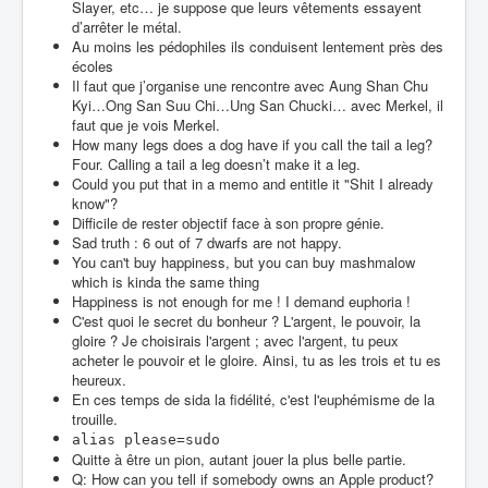
Slayer, etc… je suppose que leurs vêtements essayent
d’arrêter le métal.
Au moins les pédophiles ils conduisent lentement près des
écoles
Il faut que j’organise une rencontre avec Aung Shan Chu
Kyi…Ong San Suu Chi…Ung San Chucki… avec Merkel, il
faut que je vois Merkel.
How many legs does a dog have if you call the tail a leg?
Four. Calling a tail a leg doesn’t make it a leg.
Could you put that in a memo and entitle it "Shit I already
know"?
Difficile de rester objectif face à son propre génie.
Sad truth : 6 out of 7 dwarfs are not happy.
You can't buy happiness, but you can buy mashmalow
which is kinda the same thing
Happiness is not enough for me ! I demand euphoria !
C'est quoi le secret du bonheur ? L'argent, le pouvoir, la
gloire ? Je choisirais l'argent ; avec l'argent, tu peux
acheter le pouvoir et le gloire. Ainsi, tu as les trois et tu es
heureux.
En ces temps de sida la fidélité, c'est l'euphémisme de la
trouille.
alias please=sudo
Quitte à être un pion, autant jouer la plus belle partie.
Q: How can you tell if somebody owns an Apple product?