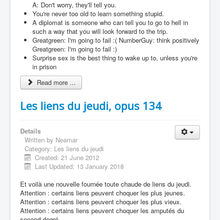
A: Don't worry, they'll tell you.
You're never too old to learn something stupid.
A diplomat is someone who can tell you to go to hell in
such a way that you will look forward to the trip.
Greatgreen: I'm going to fail :( NumberGuy: think positively
Greatgreen: I'm going to fail :)
Surprise sex is the best thing to wake up to, unless you're
in prison
Read more ...
Les liens du jeudi, opus 134
Details
Written by
Neamar
Category:
Les liens du jeudi
Created: 21 June 2012
Last Updated: 13 January 2018
Et voilà une nouvelle fournée toute chaude de liens du jeudi.
Attention : certains liens peuvent choquer les plus jeunes.
Attention : certains liens peuvent choquer les plus vieux.
Attention : certains liens peuvent choquer les amputés du
second degré.