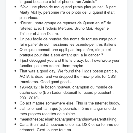
is good because a lot of phones run Android"
"Voici une photo de moi quand j'étais plus jeune". A part
Marty McFly, personne n'a de photo de lui quand il était
plus vieux.
"Reine", notre groupe de reprises de Queen en VF de
l'atelier, avec Frédéric Mercure, Bruno Mai, Roger le
Tailleur et Jean Diacre.
Un peu facile de prendre des noms de tortues ninja pour
faire parler de soi messieurs les pseudo-peintres italiens.
Quelqu'un connaît une appli pas trop chère, simple et
pratique pour dire à son enfant qu'il a le cancer ?
I just debugged you and this is crazy, but I overwrote your
function pointers so call them maybe
That was a good day. We found the Higgs boson particle,
ACTA is dead, and we dropped the -moz- prefix for CSS
transforms. Good good good…
1964-2012 : le boson nouveau champion du monde de
cache-cache (Ben Laden détenait le record précédent ;
2001-2010).
Go act mature somewhere else. This is the internet buddy.
J'ai tellement faim que je pourrais même manger une de
mes propres recettes de cuisine.
meandthespacebarhadanargumentandnowwearenttalking
Carla Bruni est à nouveau enceinte. DSK et sa femme se
séparent. C'est louche tout ça...