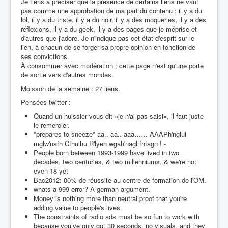
Je tiens à préciser que la présence de certains liens ne vaut
pas comme une approbation de ma part du contenu : il y a du
lol, il y a du triste, il y a du noir, il y a des moqueries, il y a des
réflexions, il y a du geek, il y a des pages que je méprise et
d'autres que j'adore. Je n'indique pas cet état d'esprit sur le
lien, à chacun de se forger sa propre opinion en fonction de
ses convictions.
À consommer avec modération ; cette page n'est qu'une porte
de sortie vers d'autres mondes.
Moisson de la semaine : 27 liens.
Pensées twitter :
Quand un huissier vous dit «je n'ai pas saisi», il faut juste
le remercier.
*prepares to sneeze* aa.. aa.. aaa…… AAAPh'nglui
mglw'nafh Cthulhu R'lyeh wgah'nagl fhtagn ! -
People born between 1993-1999 have lived in two
decades, two centuries, & two millenniums, & we're not
even 18 yet
Bac2012: 00% de réussite au centre de formation de l'OM.
whats a 999 error?
A german argument.
Money is nothing more than neutral proof that you're
adding value to people's lives.
The constraints of radio ads must be so fun to work with
because you’ve only got 30 seconds, no visuals, and they