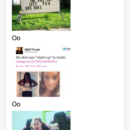
Oo
Oo