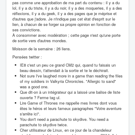
pas comme une approbation de ma part du contenu : il y a du
lol, il y a du triste, il y a du noir, il y a des moqueries, il y a des
réflexions, il y a du geek, il y a des pages que je méprise et
d'autres que j'adore. Je n'indique pas cet état d'esprit sur le
lien, à chacun de se forger sa propre opinion en fonction de
ses convictions.
À consommer avec modération ; cette page n'est qu'une porte
de sortie vers d'autres mondes.
Moisson de la semaine : 26 liens.
Pensées twitter :
IE8 c'est un peu ce grand CM2 qui, quand tu faisais un
beau dessin, t'attendait à la sortie et te le déchirait.
Not sure I've laughed more in a game than reading the files
of my soldiers in Valkyria Chronicles. "Allergic to sand"
was a good one.
Que dit-on à un intégrateur qui a laissé une balise de liste
ouverte ? Ferme tag ul.
Lire Game of Thrones me rappelle mes livres dont vous
êtes le héros et leurs fameux paragraphes "Votre aventure
s'arrête ici".
You don't need a parachute to skydive. You need a
parachute to skydive twice.
Cher utilisateur de Linux, en ce jour de la chandeleur