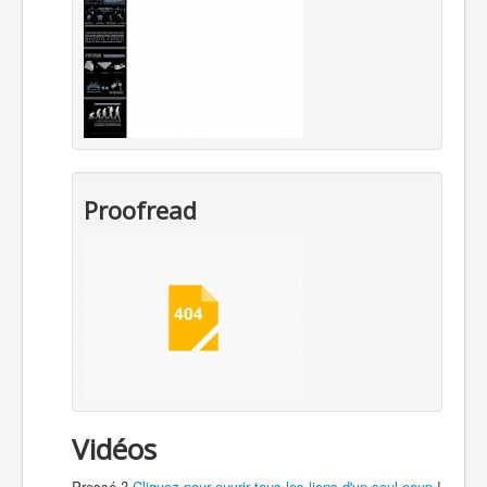
Proofread
Vidéos
Pressé ?
Cliquez pour ouvrir tous les liens d'un seul coup
!