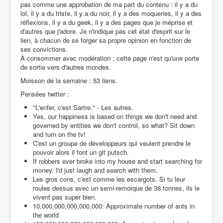
pas comme une approbation de ma part du contenu : il y a du
lol, il y a du triste, il y a du noir, il y a des moqueries, il y a des
réflexions, il y a du geek, il y a des pages que je méprise et
d'autres que j'adore. Je n'indique pas cet état d'esprit sur le
lien, à chacun de se forger sa propre opinion en fonction de
ses convictions.
À consommer avec modération ; cette page n'est qu'une porte
de sortie vers d'autres mondes.
Moisson de la semaine : 53 liens.
Pensées twitter :
"L'enfer, c'est Sartre." - Les autres.
Yes, our happiness is based on things we don't need and
governed by entities we don't control, so what? Sit down
and turn on the tv!
C'est un groupe de développeurs qui veulent prendre le
pouvoir alors il font un git putsch.
If robbers ever broke into my house and start searching for
money, I'd just laugh and search with them.
Les gros cons, c'est comme les escargots. Si tu leur
roules dessus avec un semi-remorque de 38 tonnes, ils le
vivent pas super bien.
10,000,000,000,000,000: Approximate number of ants in
the world