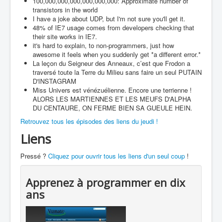
100,000,000,000,000,000,000: Approximate number of
transistors in the world
I have a joke about UDP, but I'm not sure you'll get it.
48% of IE7 usage comes from developers checking that
their site works in IE7.
it's hard to explain, to non-programmers, just how
awesome it feels when you suddenly get *a different error.*
La leçon du Seigneur des Anneaux, c’est que Frodon a
traversé toute la Terre du Milieu sans faire un seul PUTAIN
D'INSTAGRAM
Miss Univers est vénézuélienne. Encore une terrienne !
ALORS LES MARTIENNES ET LES MEUFS D'ALPHA
DU CENTAURE, ON FERME BIEN SA GUEULE HEIN.
Retrouvez tous les épisodes des liens du jeudi !
Liens
Pressé ?
Cliquez pour ouvrir tous les liens d'un seul coup
!
Apprenez à programmer en dix
ans